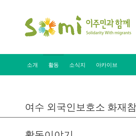
Skip
to
content
소개
활동
소식지
아카이브
여수 외국인보호소 화재참
활동이야기