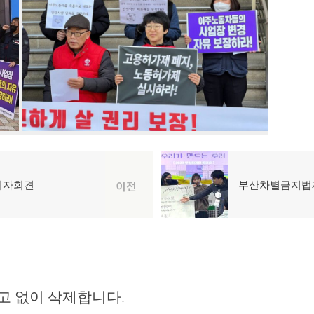
다
기자회견
부산차별금지법
이전
음
글:
고 없이 삭제합니다.