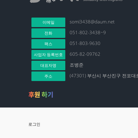
somi3438@daum.net
이메일
051-802-3438~9
전화
051-803-9630
팩스
605-82-09762
사업자 등록번호
조병준
대표자명
(47301) 부산시 부산진구 전포대로
주소
후원 하기
로그인