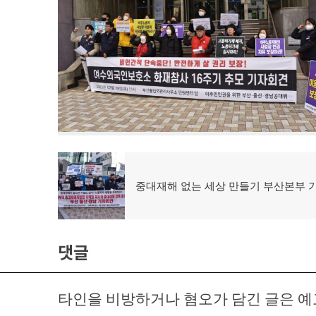
글
탐
이
중대재해 없는 세상 만들기 부산본부 
전
색
글:
댓글
타인을 비방하거나 혐오가 담긴 글은 예