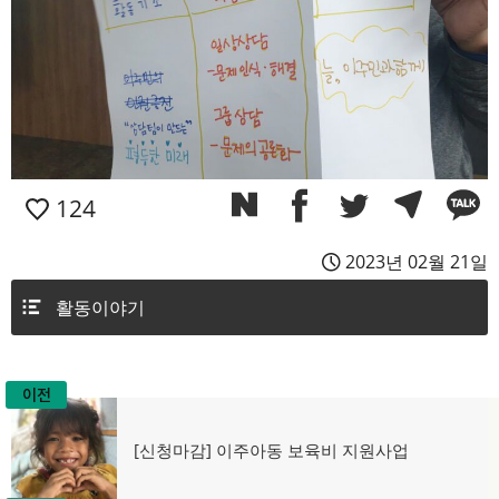
124
2023년 02월 21일
활동이야기
이전
글
탐
이
[신청마감] 이주아동 보육비 지원사업
전
색
글: