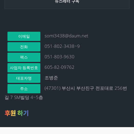
somi3438@daum.net
이메일
051-802-3438~9
전화
051-803-9630
팩스
605-82-09762
사업자 등록번호
조병준
대표자명
(47301) 부산시 부산진구 전포대로 256번
주소
길 7 SM빌딩 4~5층
후원 하기