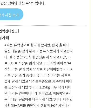
 많은 참여와 관심 부탁드립니다
.
과 사진 보기
번역센터링크
]
담사례
A
씨는 유학생으로 한국에 왔지만
,
한국 올 때의
빌린 대출을 갚기 위해 미등록 노동자가 되었습니
다
.
한국 생활
2
년차에 임신을 하게 되었지만
,
코
로나
19
로 직장을 잃게 되었고 아이의 아빠는
‘
유
산하라
’
는 말과 함께 연락을 차단해버렸습니다
. A
씨는 임신 초기 증상이 없어
,
임신이라는 사실을
늦게 알게 되었고 임신중독증으로
31
주차에 아이
를 조산하게 되었습니다
. 1.25kg
너무 작게 태어
난 아기는 인큐베이터에 들어갔고
,
미등록인
A
씨
는 막대한 진료비를 마주하게 되었습니다
.
이주민
과함께는
A
씨를 통번역과 생활비 등을 지원하기