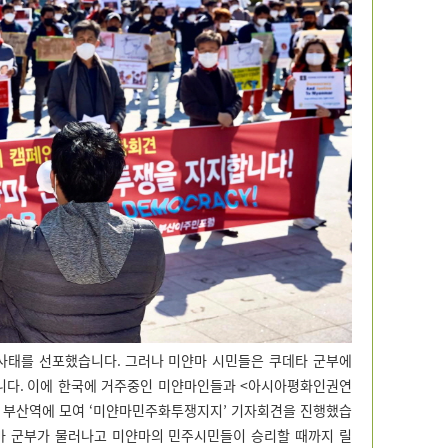
상사태를 선포했습니다
.
그러나 미얀마 시민들은 쿠데타 군부에
니다
.
이에 한국에 거주중인 미얀마인들과
<
아시아평화인권연
이 부산역에 모여
‘
미얀마민주화투쟁지지
’
기자회견을 진행했습
마 군부가 물러나고 미얀마의 민주시민들이 승리할 때까지 릴