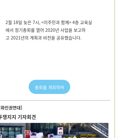
2
월
18
일 늦은
7
시
, <
이주민과 함께
> 4
층 교육실
에서 정기총회를 열어
2020
년 사업을 보고하
고
2021
년의 계획과 비전을 공유했습니다
.
총회를 개최하며
평화인권연대]
투쟁지지 기자회견