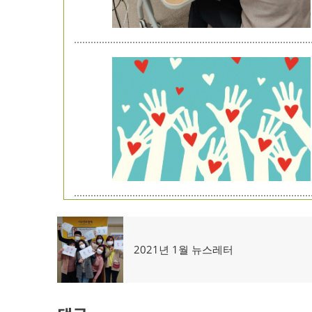
글
탐
이
2021년 1월 뉴스레터
전
색
글: