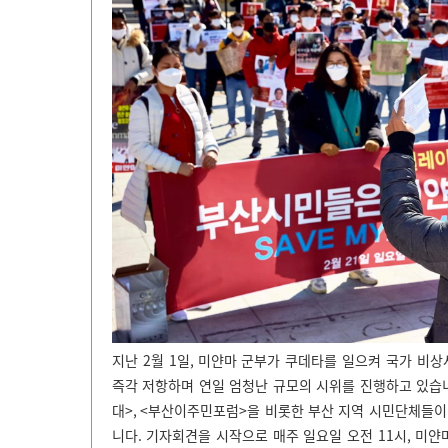
지난
2
월
1
일
,
미얀마 군부가 쿠데타를 일으켜 국가 비
즉각 저항하며 연일 엄청난 규모의 시위를 진행하고 있습
대
>, <
부산이주민포럼
>
을 비롯한 부산 지역 시민단체들
니다
.
기자회견을 시작으로 매주 일요일 오전
11
시
,
미얀