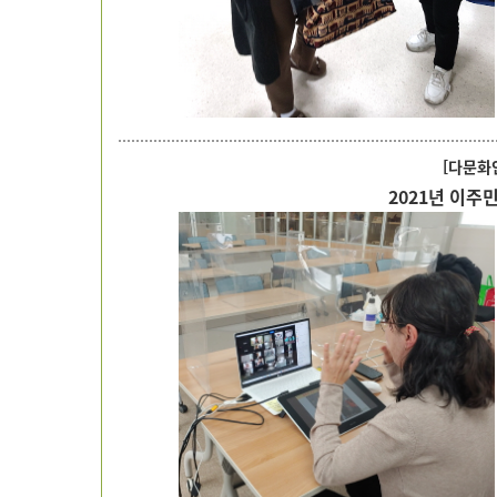
[다문화
2021
년 이주