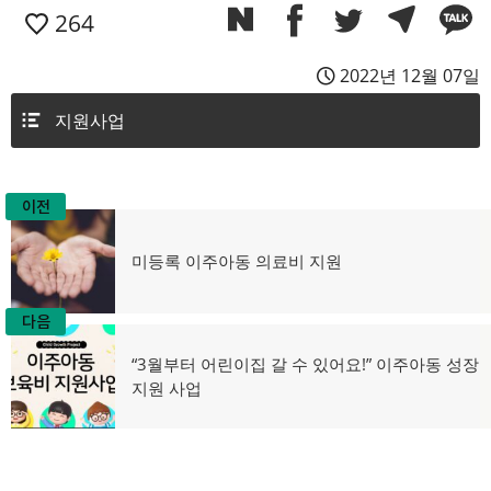
264
2022년 12월 07일
지원사업
이전
글
탐
이
미등록 이주아동 의료비 지원
전
색
글:
다음
다
“3월부터 어린이집 갈 수 있어요!” 이주아동 성장
음
지원 사업
글: