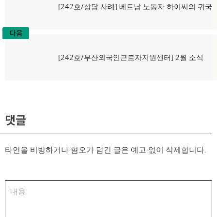
탐
이
[242호/상담 사례] 베트남 노동자 하이씨의 귀국
전
색
글:
다음
다
[242호/부산외국인근로자지원센터] 2월 소식
음
글:
댓글
타인을 비방하거나 혐오가 담긴 글은 예고 없이 삭제합니다.