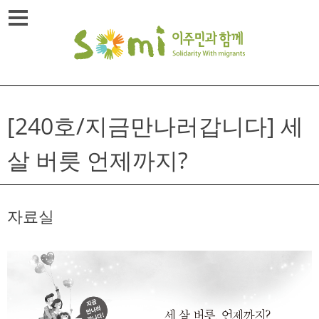
Skip
메뉴열기
to
content
[240호/지금만나러갑니다] 세
살 버릇 언제까지?
자료실