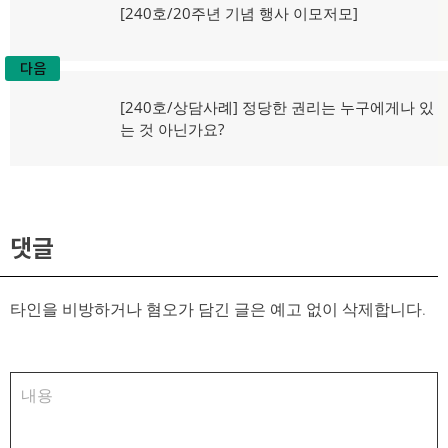
탐
이
[240호/20주년 기념 행사 이모저모]
전
색
글:
다음
다
[240호/상담사례] 정당한 권리는 누구에게나 있
음
는 것 아닌가요?
글:
댓글
타인을 비방하거나 혐오가 담긴 글은 예고 없이 삭제합니다.