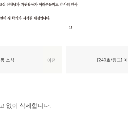
다
활동 소식
[240호/링크]
이전
음
글:
고 없이 삭제합니다.