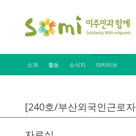
Skip
to
content
소개
활동
소식지
아카이브
[240호/부산외국인근로
자료실