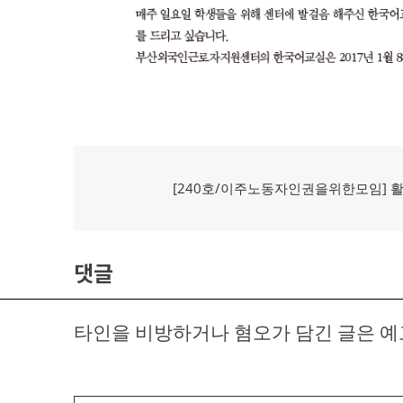
글
탐
이
[240호/이주노동자인권을위한모임] 
전
색
글:
댓글
타인을 비방하거나 혐오가 담긴 글은 예