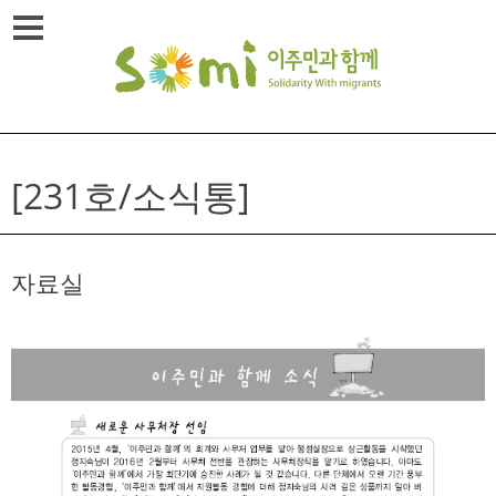
Skip
메뉴열기
to
content
[231호/소식통]
자료실