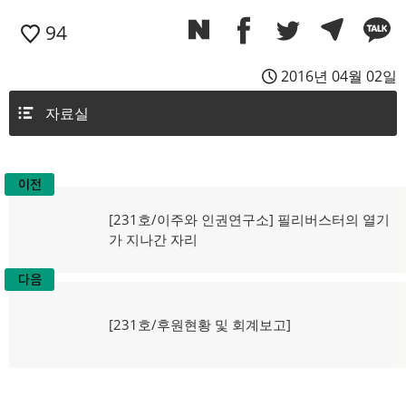
94
2016년 04월 02일
자료실
이전
글
이
[231호/이주와 인권연구소] 필리버스터의 열기
탐
전
가 지나간 자리
글:
색
다음
다
[231호/후원현황 및 회계보고]
음
글: