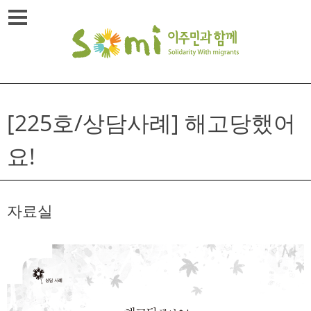
Skip
메뉴열기
to
content
[225호/상담사례] 해고당했어
요!
자료실