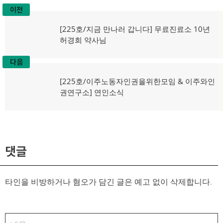
이전
글
이
[225호/지금 만나러 갑니다] 무료진료소 10년
탐
전
허경희 약사님
글:
색
다음
다
[225호/이주노동자인권을위한모임 & 이주와인
음
권연구소] 연인소식
글:
댓글
타인을 비방하거나 혐오가 담긴 글은 예고 없이 삭제합니다.