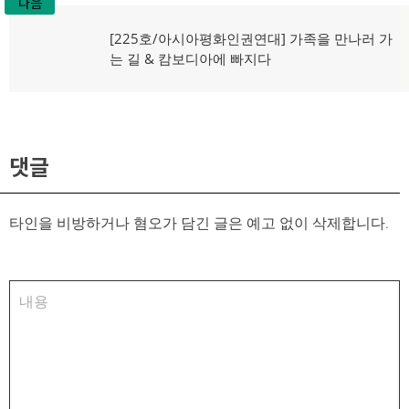
다음
다
[225호/아시아평화인권연대] 가족을 만나러 가
음
는 길 & 캄보디아에 빠지다
글:
댓글
타인을 비방하거나 혐오가 담긴 글은 예고 없이 삭제합니다.