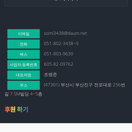
somi3438@daum.net
이메일
051-802-3438~9
전화
051-803-9630
팩스
605-82-09762
사업자 등록번호
조병준
대표자명
(47301) 부산시 부산진구 전포대로 256번
주소
길 7 SM빌딩 4~5층
후원 하기