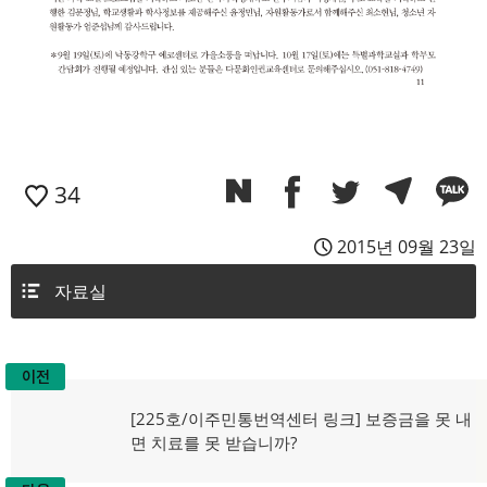
34
2015년 09월 23일
자료실
이전
글
이
[225호/이주민통번역센터 링크] 보증금을 못 내
탐
전
면 치료를 못 받습니까?
글:
색