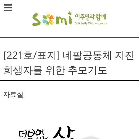
Skip
메뉴열기
to
content
[221호/표지] 네팔공동체 지진
희생자를 위한 추모기도
자료실