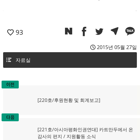
93
2015년 05월 27일
자료실
이전
글
탐
이
[220호/후원현황 및 회계보고]
전
색
글:
다음
다
[221호/아시아평화인권연대] 카트만두에서 온
음
감사의 편지 / 지원활동 소식