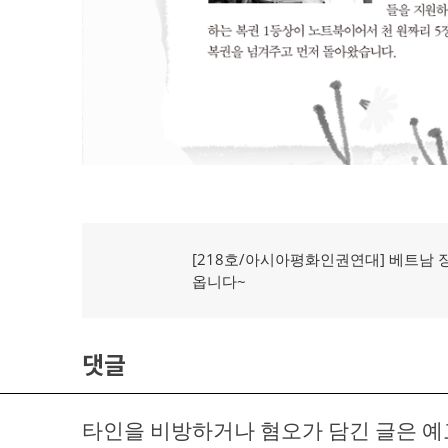
글
이
[218호/아시아평화인권연대] 베트남 
탐
전
옵니다~
글:
색
댓글
타인을 비방하거나 혐오가 담긴 글은 예