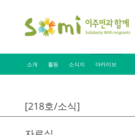
Skip
to
content
소개
활동
소식지
아카이브
[218호/소식]
자료실