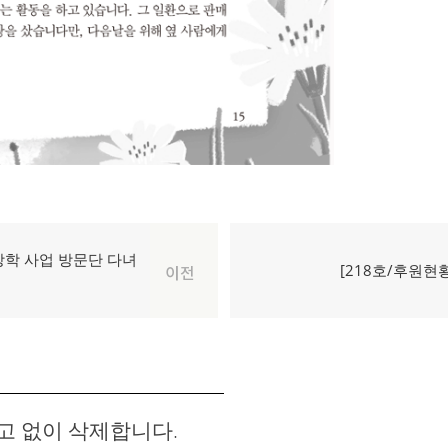
장학 사업 방문단 다녀
다
[218호/후원현황
이전
음
글:
고 없이 삭제합니다.