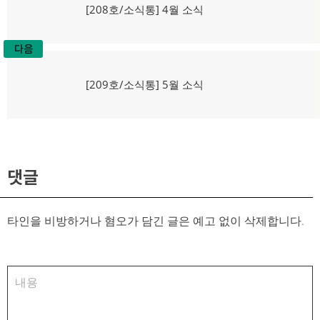
탐
이
[208호/소식통] 4월 소식
전
색
글:
다음
다
[209호/소식통] 5월 소식
음
글:
댓글
타인을 비방하거나 혐오가 담긴 글은 예고 없이 삭제합니다.