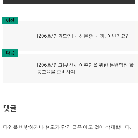
이전
글
탐
이
[206호/인권모임]내 신분증 내 꺼, 아닌가요?
전
색
글:
다음
다
[206호/링크]부산시 이주민을 위한 통번역원 합
음
동교육을 준비하며
글:
댓글
타인을 비방하거나 혐오가 담긴 글은 예고 없이 삭제합니다.