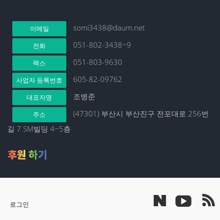
somi3438@daum.net
이메일
051-802-3438~9
전화
051-803-9630
팩스
605-82-09762
사업자 등록번호
조병준
대표자명
(47301) 부산시 부산진구 전포대로 256번
주소
길 7 SM빌딩 4~5층
후원 하기
로그인