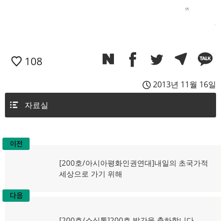
108
2013년 11월 16일
자료실
이전
글
이
[200호/아시아평화인권연대]내일의 초국가적
탐
전
세상으로 가기 위해
글:
색
다음
다
[200호/소식통]200호 발간을 축하합니다