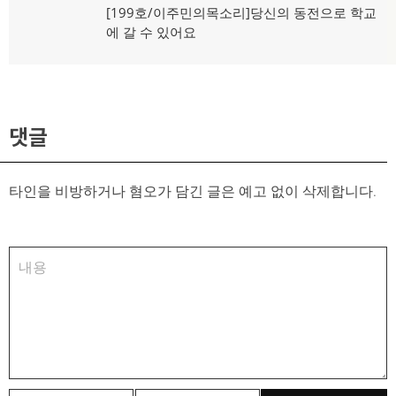
다
[199호/이주민의목소리]당신의 동전으로 학교
음
에 갈 수 있어요
글:
댓글
타인을 비방하거나 혐오가 담긴 글은 예고 없이 삭제합니다.