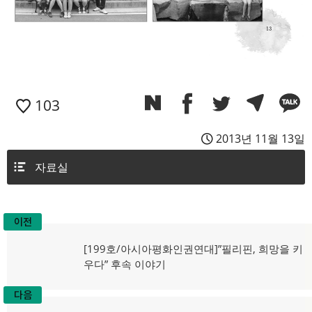
103
2013년 11월 13일
자료실
이전
글
이
[199호/아시아평화인권연대]”필리핀, 희망을 키
탐
전
우다” 후속 이야기
글:
색
다음