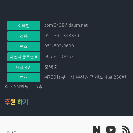
somi3438@daum.net
이메일
051-802-3438~9
전화
051-803-9630
팩스
605-82-09762
사업자 등록번호
조병준
대표자명
(47301) 부산시 부산진구 전포대로 256번
주소
길 7 SM빌딩 4~5층
후원 하기
로그인