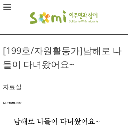
Skip
메뉴열기
to
content
[199호/자원활동가]남해로 나
들이 다녀왔어요~
자료실