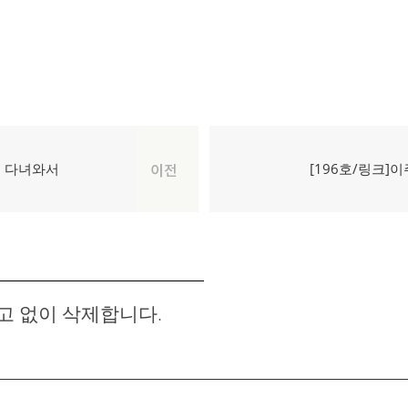
다
를 다녀와서
[196호/링크
이전
음
글:
고 없이 삭제합니다.