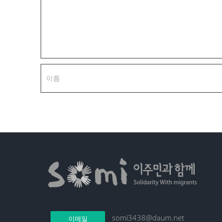
somi3438@daum.net
이메일