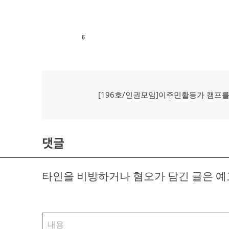
글
탐
이
[196호/인권모임]이주민활동가 캠프
전
색
글:
댓글
타인을 비방하거나 혐오가 담긴 글은 예