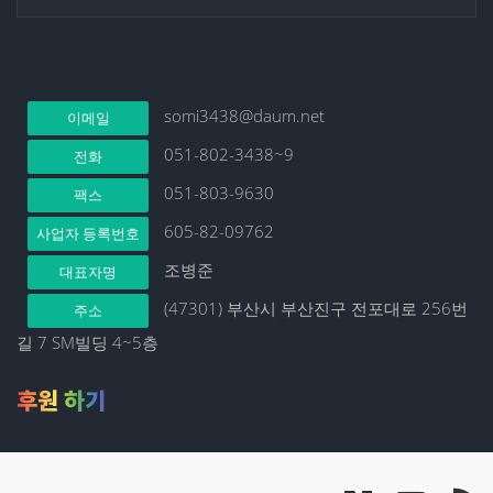
somi3438@daum.net
이메일
051-802-3438~9
전화
051-803-9630
팩스
605-82-09762
사업자 등록번호
조병준
대표자명
(47301) 부산시 부산진구 전포대로 256번
주소
길 7 SM빌딩 4~5층
후원 하기