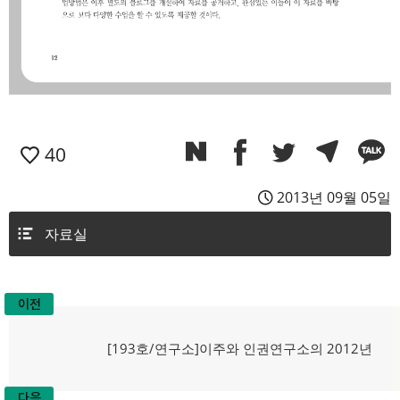
40
2013년 09월 05일
자료실
이전
글
탐
이
[193호/연구소]이주와 인권연구소의 2012년
전
색
글:
다음