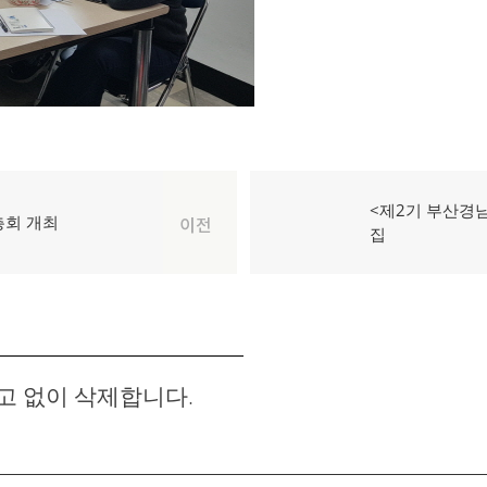
다
<제2기 부산경
총회 개최
이전
음
집
글:
고 없이 삭제합니다.