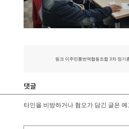
글
탐
이
링크 이주민통번역협동조합 3차 정기
전
색
글:
댓글
타인을 비방하거나 혐오가 담긴 글은 예