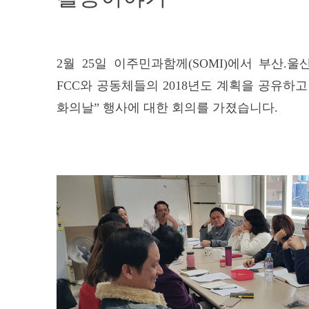
월
일 이주민과함께
에서 부산
울
2
25
(SOMI)
.
와 공동체들의
년도 계획을 공유하
FCC
2018
화의날
행사에 대한 회의를 가졌습니다
”
.