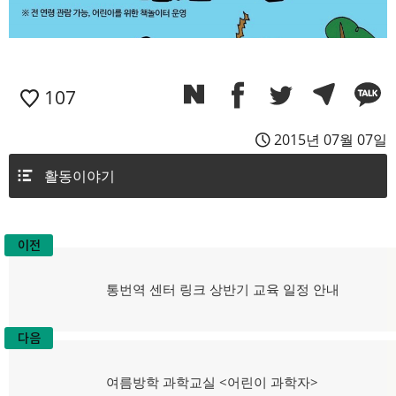
107
2015년 07월 07일
활동이야기
이전
글
탐
이
통번역 센터 링크 상반기 교육 일정 안내
전
색
글:
다음
다
여름방학 과학교실 <어린이 과학자>