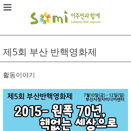
Skip
메뉴열기
to
content
제5회 부산 반핵영화제
활동이야기