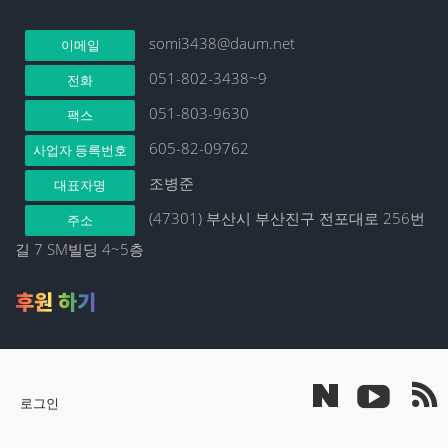
somi3438@daum.net
이메일
051-802-3438~9
전화
051-803-9630
팩스
605-82-09762
사업자 등록번호
조병준
대표자명
(47301) 부산시 부산진구 전포대로 256번
주소
길 7 SM빌딩 4~5층
후원 하기
로그인