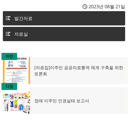
2023년 08월 21일
발간자료
자료실
이전
글
이
[자료집]이주민 공공의료통역 체계 구축을 위한
탐
전
토론회
글:
색
다음
다
장애 이주민 인권실태 보고서
음
글: