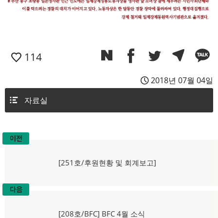
114
2018년 07월 04일
자료실
이전
글
탐
이
[251호/후원현황 및 회계보고]
전
색
글:
다음
다
[208호/BFC] BFC 4월 소식