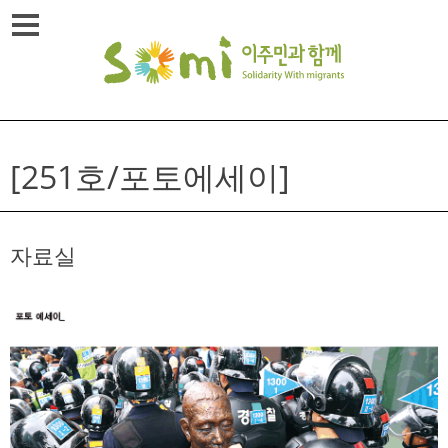
Skip
메뉴열기
to
content
[251호/포토에세이]
자료실