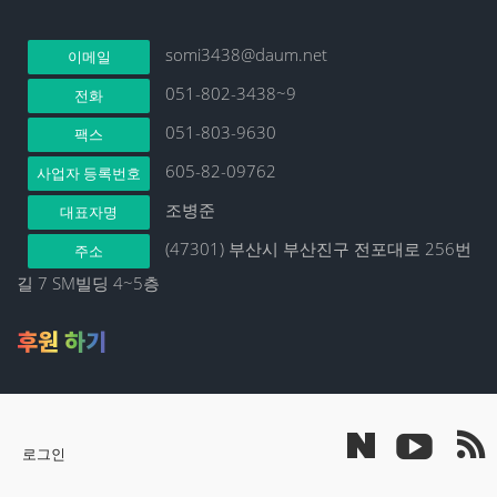
somi3438@daum.net
이메일
051-802-3438~9
전화
051-803-9630
팩스
605-82-09762
사업자 등록번호
조병준
대표자명
(47301) 부산시 부산진구 전포대로 256번
주소
길 7 SM빌딩 4~5층
후원 하기
로그인